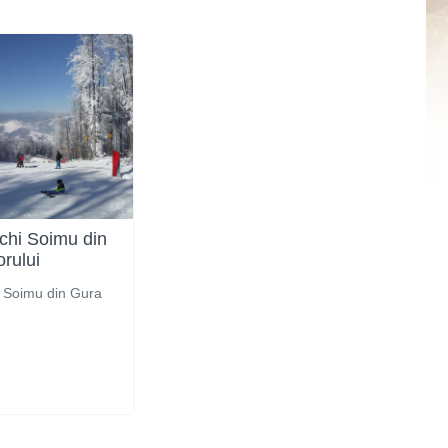
schi Soimu din
rului
i Soimu din Gura