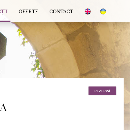
ȚII
OFERTE
CONTACT
ĂSTIRI
EE ȘI ISTORIE
ERTISMENT
REZERVĂ
NA