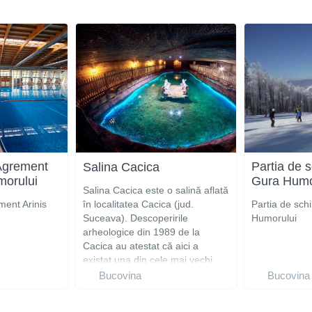
Agrement
Partia de 
Salina Cacica
morului
Gura Humo
Salina Cacica este o salină aflată
ent Arinis
în localitatea Cacica (jud.
Partia de sch
Suceava). Descoperirile
Humorului
arheologice din 1989 de la
Cacica au atestat că aici a
existat una din cele mai vechi
exploatări de sare recristalizată
Bucovina
Bucovina
din saramură (prin fierbere și
evaporare) din Europa, datate