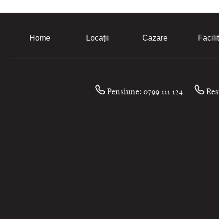
Home
Locații
Cazare
Facilit
Pensiune: 0799 111 124
Rest