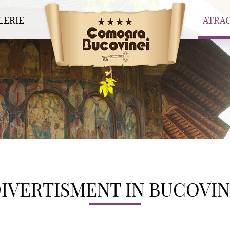
LERIE
ATRAC
COMOARA
MĂN
BUCOVINEI
MUZ
SAT DE VACANȚĂ
DIV
IVERTISMENT IN BUCOVI