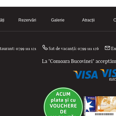
din perioada culturii Starčevo-
Criș din neoliticul timpuriu. În
zonă există și acum mai multe
izvoare sărate.
ăți
Rezervări
Galerie
Atracții
O
aurant: 0799 111 121
Sat de vacanță: 0799 111 126
Em
La "Comoara Bucovinei" acceptăm 